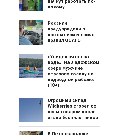
начнут работать по-
новому
Россиян
предупредили о
важных изменениях
правил ОСАГО
«Увидел пятно на
воде». На Ладожском
озере мужчине
отрезало голову на
подводной рыбалке
(18+)
Огромный cклад
Wildberries сгорел со
всем товаром после
атаки беспилотников
В Петрозаводске