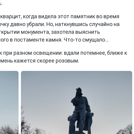
.
 кварцит, когда видела этот памятник во время
ку давно убрали. Но, наткнувшись случайно на
ткрытии монумента, захотела выяснить
го в постаменте камня. Что-то смущало...
к при разном освещении: вдали потемнее, ближе к
амень кажется скорее розовым.