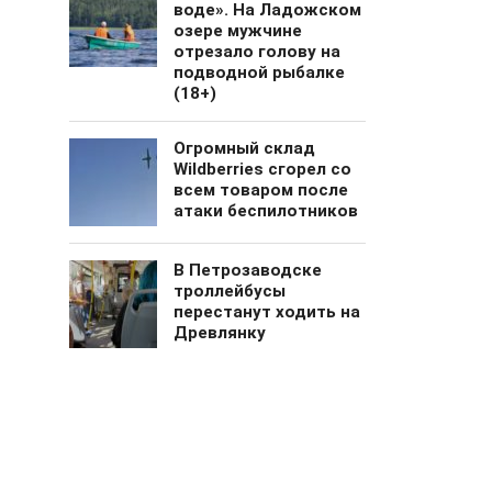
воде». На Ладожском
озере мужчине
отрезало голову на
подводной рыбалке
(18+)
Огромный cклад
Wildberries сгорел со
всем товаром после
атаки беспилотников
В Петрозаводске
троллейбусы
перестанут ходить на
Древлянку