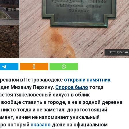
Фото: Губернiя
ережной в Петрозаводске
открыли памятник
дел Михаилу Перхину.
Споров было
тогда
вается тяжеловесный силуэт в облик
о вообще ставить в городе, а не в родной деревне
 никто тогда и не заметил: дорогостоящий
амент, ничем не напоминает уникальный
про который
сказано
даже на официальном