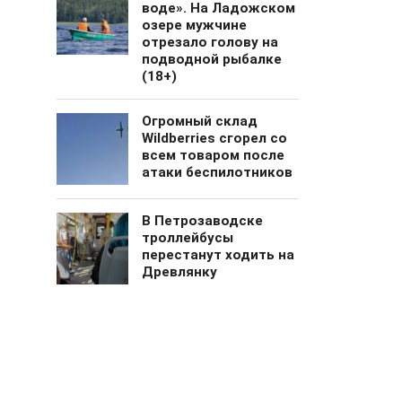
воде». На Ладожском
озере мужчине
отрезало голову на
подводной рыбалке
(18+)
Огромный cклад
Wildberries сгорел со
всем товаром после
атаки беспилотников
В Петрозаводске
троллейбусы
перестанут ходить на
Древлянку