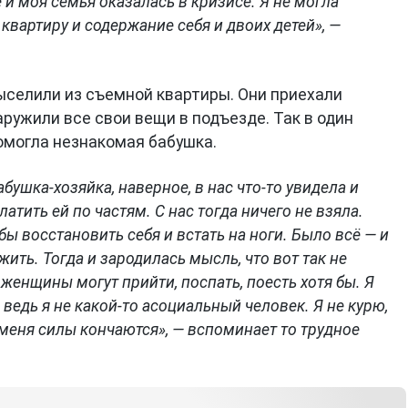
е и моя семья оказалась в кризисе. Я не могла
вартиру и содержание себя и двоих детей», —
ыселили из съемной квартиры. Они приехали
аружили все свои вещи в подъезде. Так в один
Помогла незнакомая бабушка.
бушка-хозяйка, наверное, в нас что-то увидела и
атить ей по частям. С нас тогда ничего не взяла.
бы восстановить себя и встать на ноги. Было всё — и
 жить. Тогда и зародилась мысль, что вот так не
 женщины могут прийти, поспать, поесть хотя бы. Я
 ведь я не какой-то асоциальный человек. Я не курю,
у меня силы кончаются», — вспоминает то трудное