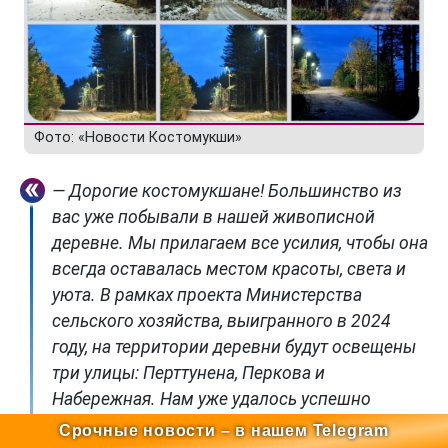
Фото: «Новости Костомукши»
— Дорогие костомукшане! Большинство из
вас уже побывали в нашей живописной
деревне. Мы прилагаем все усилия, чтобы она
всегда оставалась местом красоты, света и
уюта. В рамках проекта Министерства
сельского хозяйства, выигранного в 2024
году, на территории деревни будут освещены
три улицы: Перттунена, Перкова и
Набережная. Нам уже удалось успешно
реализовать подобные инициативы в
Срочные новости – в нашем Telegram