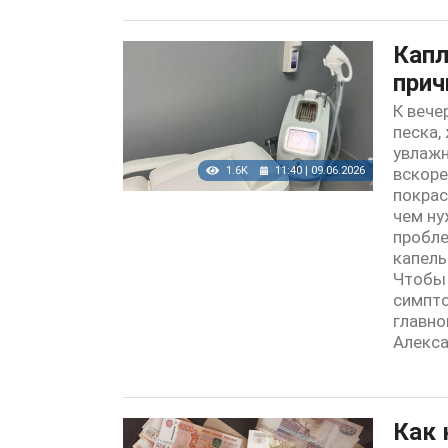
Капл
прич
К вече
песка,
увлажн
1.6K
11:40 | 09.06.2026
вскоре
покрас
чем ну
пробле
капель
Чтобы 
симпто
главно
Алекса
Как 