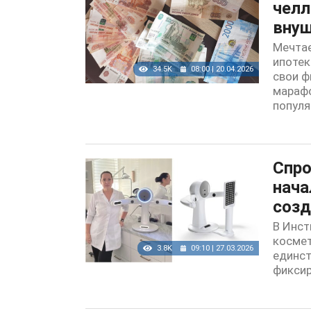
челл
внуш
Мечтае
ипотек
34.5K
08:00 | 20.04.2026
свои ф
марафо
популя
Спро
нача
созд
В Инст
космет
3.8K
09:10 | 27.03.2026
единст
фиксир