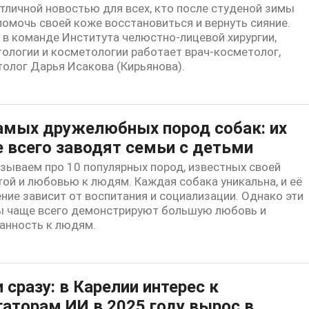
тличной новостью для всех, кто после студеной зимы
помочь своей коже восстановиться и вернуть сияние.
 в команде Института челюстно-лицевой хирургии,
ологии и косметологии работает врач-косметолог,
олог Дарья Исакова (Кирьянова).
амых дружелюбных пород собак: их
 всего заводят семьи с детьми
зываем про 10 популярных пород, известных своей
ой и любовью к людям. Каждая собака уникальна, и её
ние зависит от воспитания и социализации. Однако эти
ы чаще всего демонстрируют большую любовь и
анность к людям.
и сразу: в Карелии интерес к
гаторам ИИ в 2025 году вырос в