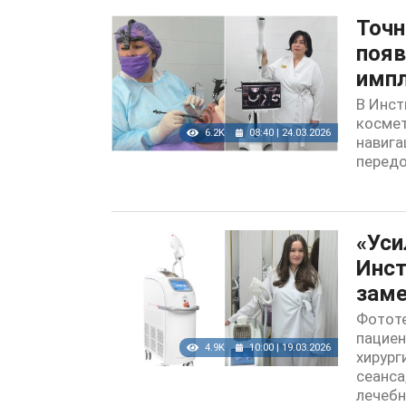
Точн
появ
имп
В Инст
космет
6.2K
08:40 | 24.03.2026
навига
передо
«Уси
Инст
зам
Фототе
пациен
4.9K
10:00 | 19.03.2026
хирург
сеанса
лечеб