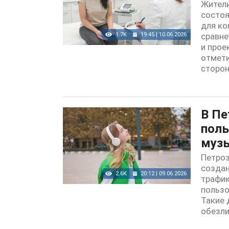
Жители
состоя
для ко
1.7K
19:45 | 10.06.2026
сравне
и прое
отмети
сторон
В Пе
поль
муз
Петроз
создан
2.6K
20:12 | 09.06.2026
трафик
пользо
Такие 
обезли