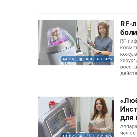
RF-л
боли
RF-лиф
космет
кожу, 
3.6K
10:01 | 16.03.2026
хирург
восста
действ
«Люб
Инст
для 
Аппара
челюст
6.2K
17:59 | 12.03.2026