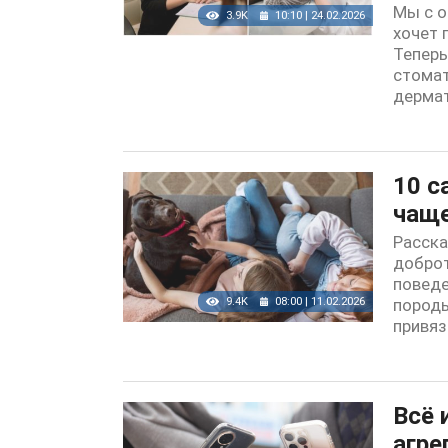
Мы с о
3.9K
10:10 | 24.02.2026
хочет 
Теперь
стомат
дермат
10 с
чаще
Расска
доброт
поведе
9.4K
08:00 | 11.02.2026
пород
привяз
Всё 
агре