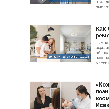
стал д
омоло
Как 
ремо
Помнит
вершин
облака
32.8K
09:00 | 27.02.2026
панора
масси
«Кож
позн
косм
Иса