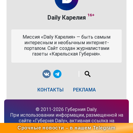
16+
Daily Карелия
Миссия «Daily Карелия» — быть самым
интересным и необычным интернет-
порталом. Сайт создан журналистами
газеты «Карельская Губернiя».
КОНТАКТЫ
РЕКЛАМА
© 2011-2026 Губерния Daily.
При использовании информации, размещенной на
сайте «Губернiя Daily», активная ссылка на
материал обязательна.
Срочные новости – в нашем Telegram