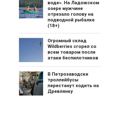
воде». На Ладожском
озере мужчине
отрезало голову на
подводной рыбалке
(18+)
Огромный cклад
Wildberries сгорел со
всем товаром после
атаки беспилотников
В Петрозаводске
троллейбусы
перестанут ходить на
Древлянку