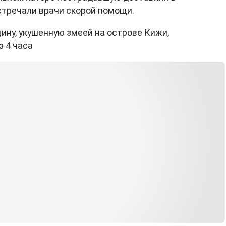
стречали врачи скорой помощи.
щину, укушенную змеей на острове Кижи,
з 4 часа