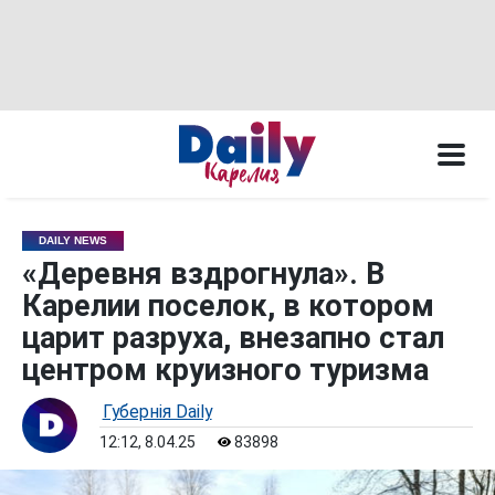
DAILY NEWS
«Деревня вздрогнула». В
Карелии поселок, в котором
царит разруха, внезапно стал
центром круизного туризма
Губернiя Daily
12:12, 8.04.25
83898