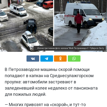
Иллюстративное фото: коллаж "Мой Петрозаводск" / Губернiя Daily
В Петрозаводске машины скорой помощи
попадают в капкан на Среднесулажгорском
проулке: автомобили застревают в
заледеневшей колее недалеко от пансионата
для пожилых людей.
— Многих привозят на «скорой», и тут-то