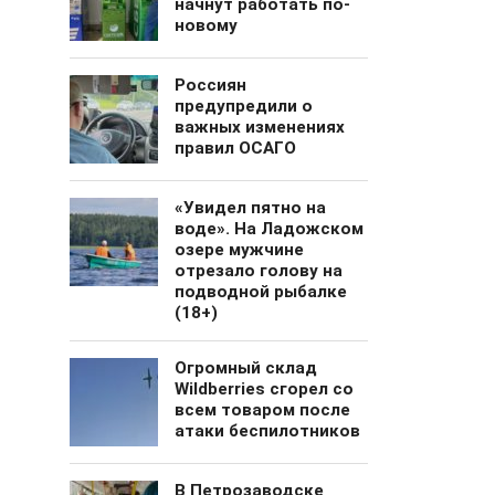
начнут работать по-
новому
Россиян
предупредили о
важных изменениях
правил ОСАГО
«Увидел пятно на
воде». На Ладожском
озере мужчине
отрезало голову на
подводной рыбалке
(18+)
Огромный cклад
Wildberries сгорел со
всем товаром после
атаки беспилотников
В Петрозаводске