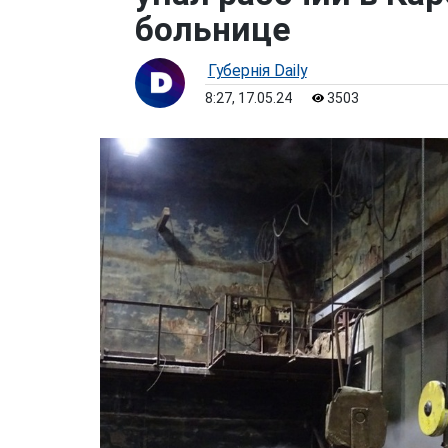
больнице
Губернiя Daily
8:27, 17.05.24
3503