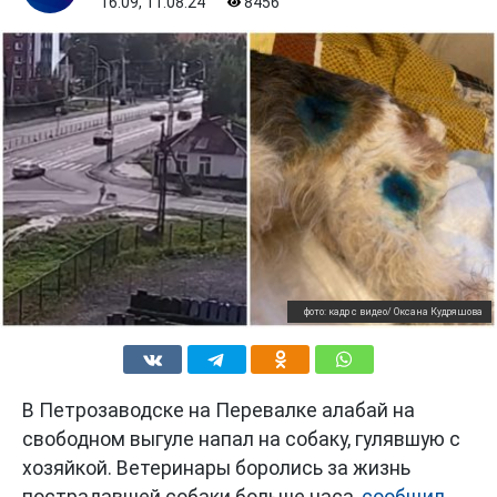
16:09, 11.08.24
8456
фото: кадр с видео/ Оксана Кудряшова
В Петрозаводске на Перевалке алабай на
свободном выгуле напал на собаку, гулявшую с
хозяйкой. Ветеринары боролись за жизнь
пострадавшей собаки больше часа,
сообщил