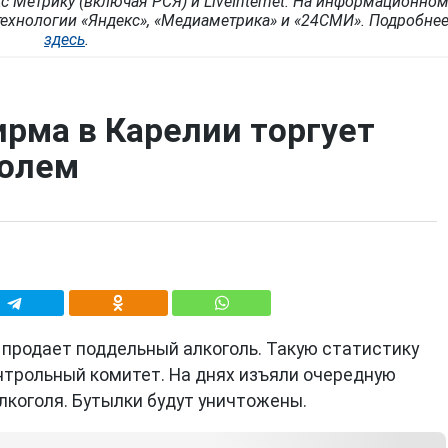
с Метрику (включая РСЯ) и LiveInternet. На информационно
ехнологии «Яндекс», «Медиаметрика» и «24СМИ». Подробне
здесь
.
рма в Карелии торгует
голем
продает поддельный алкоголь. Такую статистику
трольный комитет. На днях изъяли очередную
лкоголя. Бутылки будут уничтожены.