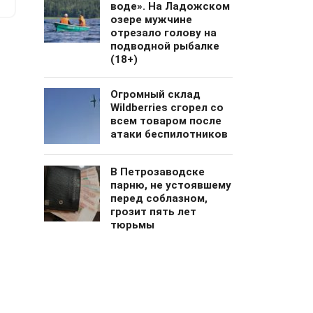
воде». На Ладожском
озере мужчине
отрезало голову на
подводной рыбалке
(18+)
Огромный cклад
Wildberries сгорел со
всем товаром после
атаки беспилотников
В Петрозаводске
парню, не устоявшему
перед соблазном,
грозит пять лет
тюрьмы