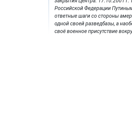
закрытия Центра. 17.10.2001 г
Российской Федерации Путиным 
ответные шаги со стороны амер
одной своей разведбазы, а нао
своё военное присутствие вокр