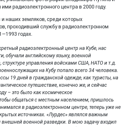
ими радиоэлектронного центра в 2000 году.
 и наших земляков, среди которых
ов, проходивший службу в радиоэлектронном
1—1993 годах.
кретный радиоэлектронный центр на Кубе, нас
ти, обучали английскому языку, военной
 структуре управления войсками США, НАТО и т.д.
военнослужащих на Кубу попало всего 34 человека.
сы 19 дней в гражданской одежде, как туристы, на
антическое путешествие, конечно же, и сейчас
оду – это было как космическое
 чтобы общаться с местным населением, пришлось
анимался в радиоэлектронном центре, теперь уже не
 открытых источниках. «Лурдес» являлся важным
 внешней военной разведки. В мою задачу входил