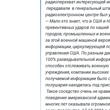
радиоперехват интересующей ин
передавали в генеральный штаб 
радиоэлектронном центре был уж
— Мало кто знает, что в США и
превентивных ударов по нашей с
городов, промышленных и военн
за этой военной машиной вероя
информации, циркулирующей по
управления США. По разным да
100% разведывательной инфор
способен отслеживать военную
учреждения, компании высоких 
получаемой информации было о
полушария находилась под при
Такое соседство очень не нрав
поведение американской админи
многих лет оказывала огромное