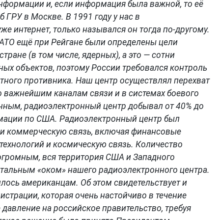
формации и, если информация была важной, то её
ГРУ в Москве. В 1991 году у нас в
е интернет, только назывался он тогда по-другому.
 НАТО ещё при Рейгане были определены цели
тране (в том числе, ядерных), а это — сотни
ых объектов, поэтому России требовался контроль
тного противника. Наш центр осуществлял перехват
 важнейшим каналам связи и в системах боевого
нным, радиоэлектронный центр добывал от 40% до
мации по США. Радиоэлектронный центр был
 и коммерческую связь, включая финансовые
технологий и космическую связь. Количество
громным, вся территория США и Западного
стальным «оком» нашего радиоэлектронного центра.
илось американцам. Об этом свидетельствует и
страции, которая очень настойчиво в течение
 давление на российское правительство, требуя