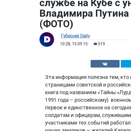
службе на Кубе с 
Владимира Путина
(ФОТО)
Губернiя Daily
10:28, 15.09.15
519
Эта информация полезна тем, кто
страницами советской и российск
книга под названием «Тайны «Лур
1991 года – российскому) военном
первое и единственное на сегодн
солдатам и офицерам, служившим 
участниками тех событий работали
наших земляков — жителей Карели