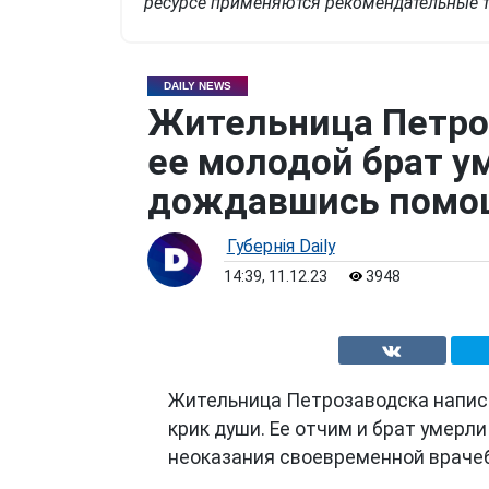
ресурсе применяются рекомендательные т
DAILY NEWS
Жительница Петроз
ее молодой брат ум
дождавшись помо
Губернiя Daily
14:39, 11.12.23
3948
Жительница Петрозаводска напис
крик души. Ее отчим и брат умерли 
неоказания своевременной враче