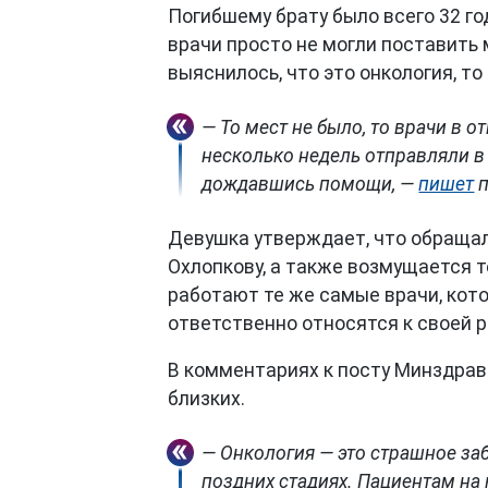
Погибшему брату было всего 32 год
врачи просто не могли поставить 
выяснилось, что это онкология, т
— То мест не было, то врачи в о
несколько недель отправляли в 
дождавшись помощи, —
пишет
п
Девушка утверждает, что обраща
Охлопкову, а также возмущается т
работают те же самые врачи, кот
ответственно относятся к своей р
В комментариях к посту Минздрав
близких.
— Онкология — это страшное з
поздних стадиях. Пациентам на