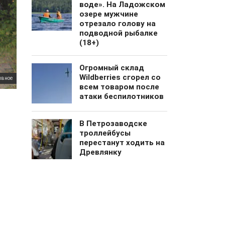
воде». На Ладожском
озере мужчине
отрезало голову на
подводной рыбалке
(18+)
Огромный cклад
Wildberries сгорел со
ивное
всем товаром после
атаки беспилотников
В Петрозаводске
троллейбусы
перестанут ходить на
Древлянку