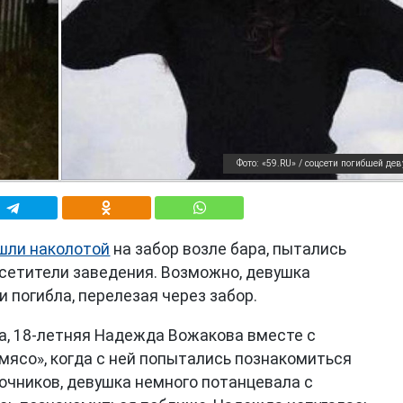
Фото: «59.RU» / соцсети погибшей де
шли наколотой
на забор возле бара, пытались
осетители заведения. Возможно, девушка
и погибла, перелезая через забор.
a, 18-летняя Надежда Вожакова вместе с
 мясо», когда с ней попытались познакомиться
очников, девушка немного потанцевала с