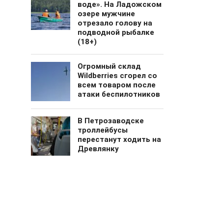
воде». На Ладожском
озере мужчине
отрезало голову на
подводной рыбалке
(18+)
Огромный cклад
Wildberries сгорел со
всем товаром после
атаки беспилотников
В Петрозаводске
троллейбусы
перестанут ходить на
Древлянку