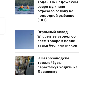
воде». На Ладожском
озере мужчине
отрезало голову на
подводной рыбалке
(18+)
м
е
Огромный cклад
Wildberries сгорел со
всем товаром после
атаки беспилотников
В Петрозаводске
троллейбусы
перестанут ходить на
Древлянку