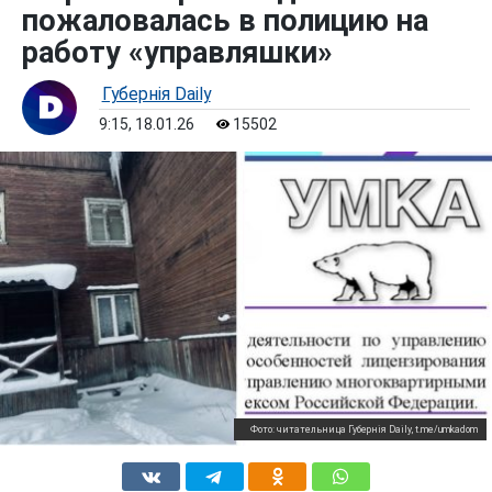
пожаловалась в полицию на
работу «управляшки»
Губернiя Daily
9:15, 18.01.26
15502
Фото: читательница Губернiя Daily, t.me/umkadom