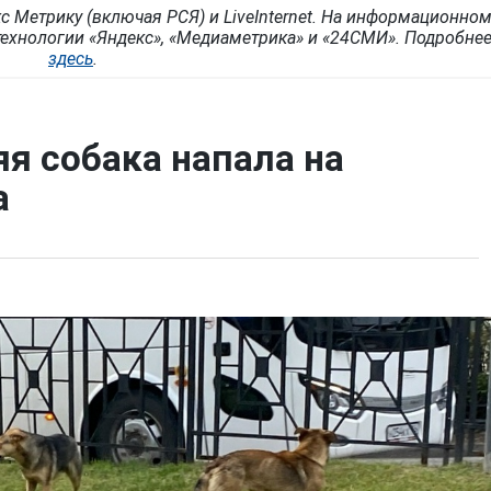
с Метрику (включая РСЯ) и LiveInternet. На информационно
ехнологии «Яндекс», «Медиаметрика» и «24СМИ». Подробне
здесь
.
я собака напала на
а