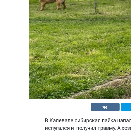
В Калевале сибирская лайка напал
испугался и получил травму. А х