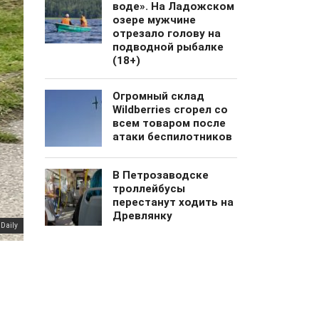
воде». На Ладожском
озере мужчине
отрезало голову на
подводной рыбалке
(18+)
Огромный cклад
Wildberries сгорел со
всем товаром после
атаки беспилотников
В Петрозаводске
троллейбусы
перестанут ходить на
Древлянку
Daily