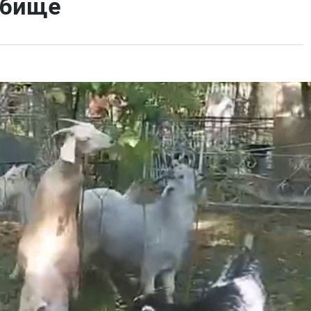
дбище