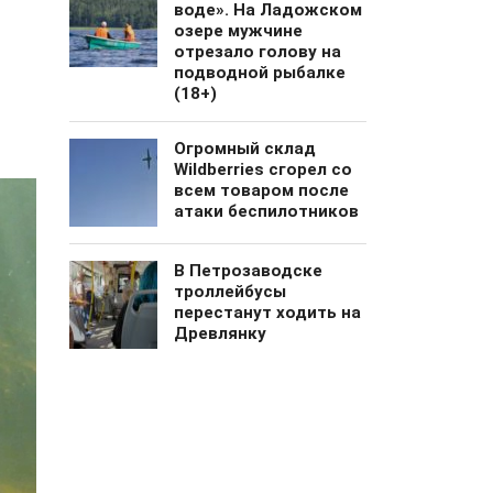
воде». На Ладожском
озере мужчине
отрезало голову на
подводной рыбалке
(18+)
Огромный cклад
Wildberries сгорел со
всем товаром после
атаки беспилотников
В Петрозаводске
троллейбусы
перестанут ходить на
Древлянку