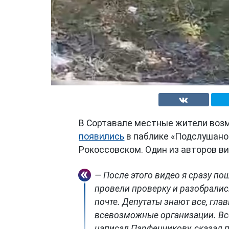
В Сортавале местные жители возм
появились
в паблике «Подслушано
Рокоссовском. Один из авторов ви
— После этого видео я сразу по
провели проверку и разобралис
почте. Депутаты знают все, глав
всевозможные организации. Все
написал Парфенчикову, сказал 