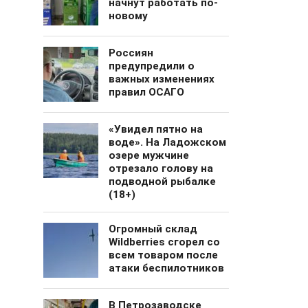
начнут работать по-
новому
Россиян
предупредили о
важных изменениях
правил ОСАГО
«Увидел пятно на
воде». На Ладожском
озере мужчине
отрезало голову на
подводной рыбалке
(18+)
Огромный cклад
Wildberries сгорел со
всем товаром после
атаки беспилотников
В Петрозаводске